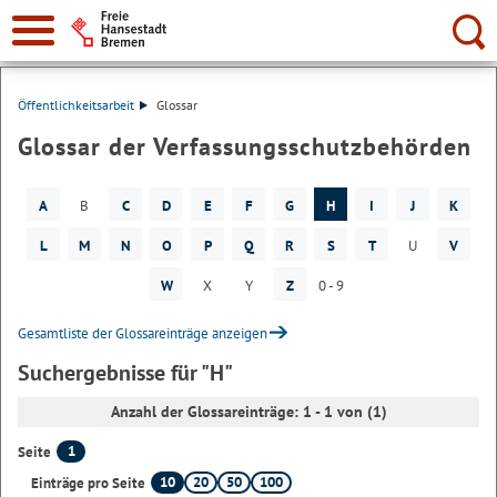
Suche:
Öffentlichkeitsarbeit
Glossar
Glossar der Verfassungsschutzbehörden
A
B
C
D
E
F
G
H
I
J
K
L
M
N
O
P
Q
R
S
T
U
V
W
X
Y
Z
0 - 9
Gesamtliste der Glossareinträge anzeigen
Suchergebnisse für "H"
Anzahl der Glossareinträge: 1 - 1 von (1)
1
Seite
10
20
50
100
Einträge pro Seite