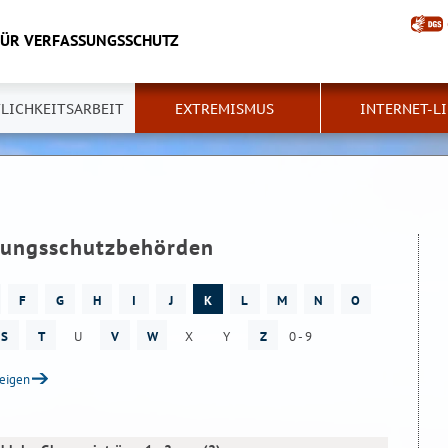
FÜR VERFASSUNGSSCHUTZ
LICHKEITSARBEIT
EXTREMISMUS
INTERNET-L
ssungsschutzbehörden
F
G
H
I
J
K
L
M
N
O
S
T
U
V
W
X
Y
Z
0 - 9
zeigen