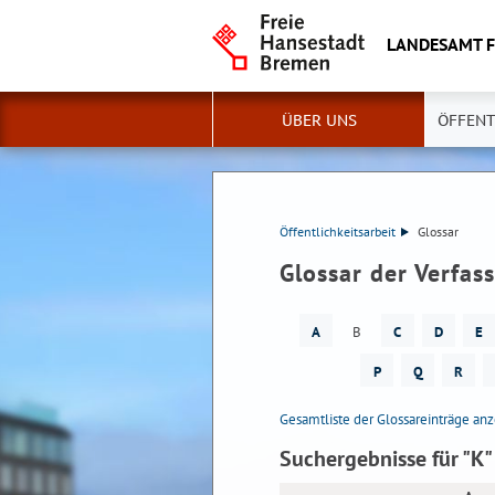
LANDESAMT 
ÜBER UNS
ÖFFENT
Öffentlichkeitsarbeit
Glossar
Glossar der Verfa
A
B
C
D
E
P
Q
R
Gesamtliste der Glossareinträge an
Suchergebnisse für "K"