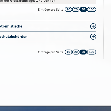
hl der Glossareinträge: 1 - 2 von (2)
10
20
50
100
Einträge pro Seite
xtremistische
sschutzbehörden
10
20
50
100
Einträge pro Seite