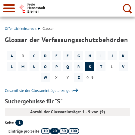
Suche:
Öffentlichkeitsarbeit
Glossar
Glossar der Verfassungsschutzbehörden
A
B
C
D
E
F
G
H
I
J
K
L
M
N
O
P
Q
R
S
T
U
V
W
X
Y
Z
0 - 9
Gesamtliste der Glossareinträge anzeigen
Suchergebnisse für "S"
Anzahl der Glossareinträge: 1 - 9 von (9)
1
Seite
10
20
50
100
Einträge pro Seite